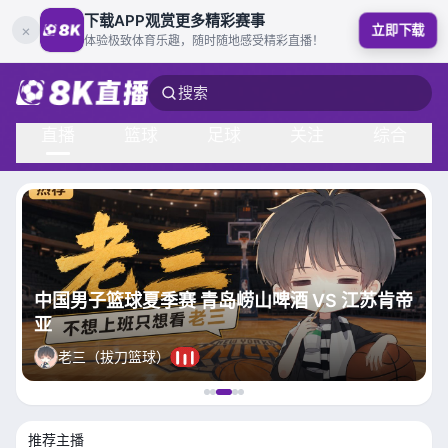
下载APP观赏更多精彩赛事
×
立即下载
体验极致体育乐趣，随时随地感受精彩直播！
搜索
直播
篮球
足球
关注
综合
中国男子篮球夏季赛 青岛崂山啤酒 VS 江苏肯帝
亚
老三（拔刀篮球）
推荐主播