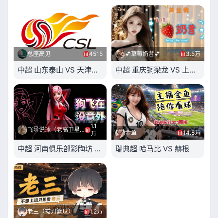
总座高见
4515
💕草莓奶昔💕
3.5万
中超 山东泰山 VS 天津津门虎
中超 重庆铜梁龙 VS 上海海港
1.1
飞导说球（老高卫星）
金鱼
14.8万
万
中超 河南俱乐部彩陶坊 VS 青岛西海岸
瑞典超 哈马比 VS 赫根
老三（拔刀篮球）
1.2万