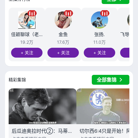
佳颖聊球（老高卫星）
金鱼
张扬.
19.2万
17.6万
11.0万
10.
+ 关注
+ 关注
+ 关注
+ 
全部集锦
精彩集锦
后瓜迪奥拉时代②：马蒂诺为什么救不了巴萨？
切尔西6:4只是开始！阿