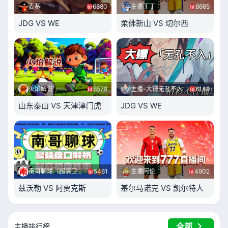
麦基
6880
主播丁丁
6665
JDG VS WE
柔佛新山 VS 切尔西
火焰解说
6579
主播-大镖无孔不入
6149
山东泰山 VS 天津津门虎
JDG VS WE
南哥聊球（超清卫星）
5461
主播阿伦
4902
兹沃勒 VS 阿贾克斯
基尔马诺克 VS 凯尔特人
全部
主播排行榜