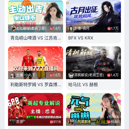
七七聊球(老高卫星）
1.8万
主播-古月
1.7万
青岛崂山啤酒 VS 江苏肯帝亚
BFX VS KRX
主播-小丸子
1.6万
清枫解说(老高卫星)
1.4万
利勒斯特罗姆 VS 罗森博格
哈马比 VS 赫根
悲喜
9116
元气崽崽🤞
8686