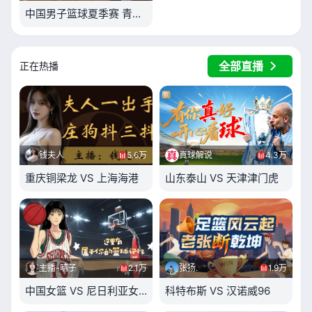
中国男子篮球夏季赛 青岛崂山啤酒 VS 江苏肯帝亚
全部直播
正在热播
钱夫人
5.6万
真球解说
4.3万
重庆铜梁龙 VS 上海海港
山东泰山 VS 天津津门虎
主播-晴子
2.1万
张扬.
1.9万
中国女篮 VS 尼日利亚女篮
科特布斯 VS 汉诺威96