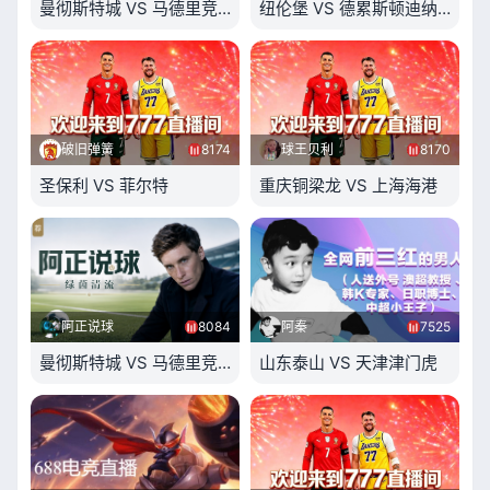
曼彻斯特城 VS 马德里竞技
纽伦堡 VS 德累斯顿迪纳摩
破旧弹簧
8174
球王贝利
8170
圣保利 VS 菲尔特
重庆铜梁龙 VS 上海海港
阿正说球
8084
阿秦
7525
曼彻斯特城 VS 马德里竞技
山东泰山 VS 天津津门虎