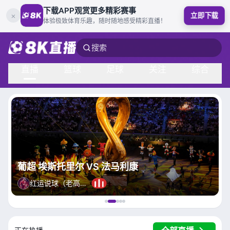
下载APP观赏更多精彩赛事
×
立即下载
体验极致体育乐趣，随时随地感受精彩直播！
搜索
直播
篮球
足球
关注
综合
葡超 埃斯托里尔 VS 法马利康
红运说球（老高卫星）