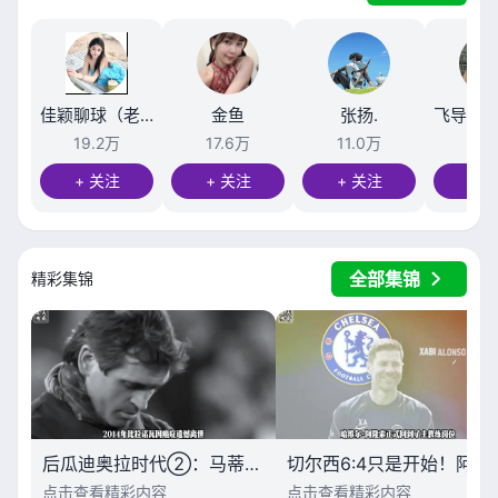
佳颖聊球（老高卫星）
金鱼
张扬.
19.2万
17.6万
11.0万
10.
+ 关注
+ 关注
+ 关注
+ 
全部集锦
精彩集锦
后瓜迪奥拉时代②：马蒂诺为什么救不了巴萨？
切尔西6:4只是开始！阿
点击查看精彩内容
点击查看精彩内容