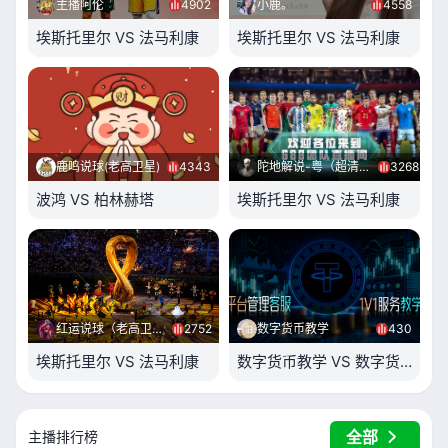
主播阿伦
4902
小鹿。
4558
埃斯托里尔 VS 法马利康
埃斯托里尔 VS 法马利康
鹿鸣说球(老高卫星)
4343
陀地解说-粤（超清卫星源）
3268
波鸿 VS 柏林赫塔
埃斯托里尔 VS 法马利康
红运说球（老高卫星）
2752
数字货币教学
430
埃斯托里尔 VS 法马利康
数字货币教学 VS 数字货币教学
全部
主播排行榜