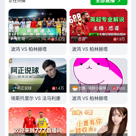
全部直播
正在热播
亮 哥
3.0万
悲喜
1.9万
波鸿 VS 柏林赫塔
波鸿 VS 柏林赫塔
阿正说球
1.4万
主播- 招财小猫咪
5953
埃斯托里尔 VS 法马利康
波鸿 VS 柏林赫塔