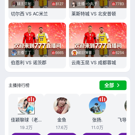
球王贝利
8127
主播-小丸子
7783
切尔西 VS AC米兰
莱斯特城 VS 北安普顿
主播丁丁
6665
破旧弹簧
6254
伯恩利 VS 诺茨郡
云南玉昆 VS 成都蓉城
全部
主播排行榜
佳颖聊球（老高卫星）
金鱼
张扬.
19.2万
17.6万
11.0万
10.