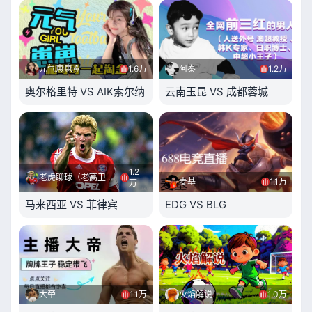
元气崽崽🤞
1.6万
阿秦
1.2万
奥尔格里特 VS AIK索尔纳
云南玉昆 VS 成都蓉城
1.2
老虎聊球（老高卫星）
麦基
1.1万
万
马来西亚 VS 菲律宾
EDG VS BLG
大帝
1.1万
火焰解说
1.0万