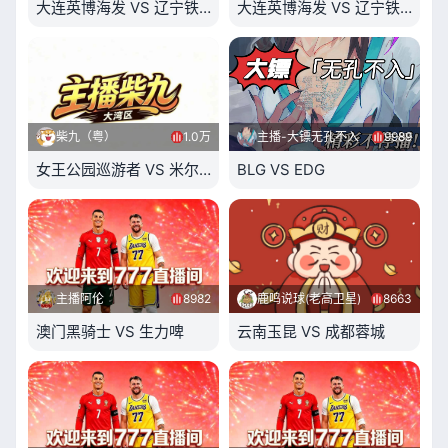
大连英博海发 VS 辽宁铁人楠波湾
大连英博海发 VS 辽宁铁人楠波
柴九（粤）
1.0万
主播-大镖无孔不入
9989
女王公园巡游者 VS 米尔沃尔
BLG VS EDG
主播阿伦
8982
鹿鸣说球(老高卫星)
8663
澳门黑骑士 VS 生力啤
云南玉昆 VS 成都蓉城