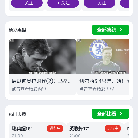
+ 关注
+ 关注
+ 关注
+ 
全部集锦
精彩集锦
后瓜迪奥拉时代②：马蒂诺为什么救不了巴萨？
切尔西6:4只是开始！阿
点击查看精彩内容
点击查看精彩内容
全部比赛
热门比赛
瑞典超
16'
英联杯
17'
中超
进行中
进行中
21:00
21:00
20:0