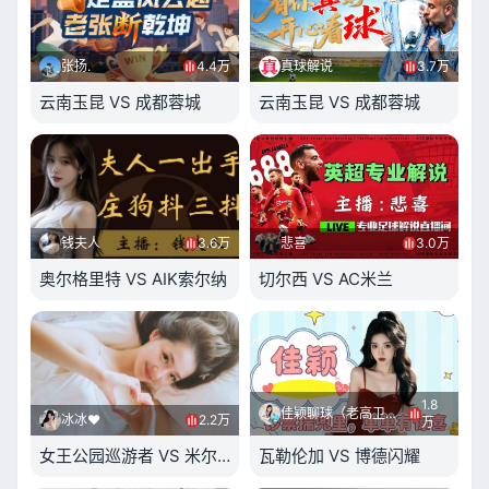
张扬.
4.4万
真球解说
3.7万
云南玉昆 VS 成都蓉城
云南玉昆 VS 成都蓉城
钱夫人
3.6万
悲喜
3.0万
奥尔格里特 VS AIK索尔纳
切尔西 VS AC米兰
1.8
佳颖聊球（老高卫星）
冰冰❤
2.2万
万
女王公园巡游者 VS 米尔沃尔
瓦勒伦加 VS 博德闪耀