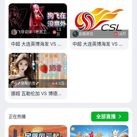
1.3
飞导说球（老高卫星）
总座高见
1.6万
万
中超 大连英博海发 VS 辽宁铁人楠波湾
中超 大连英博海发 VS 辽宁铁
💕草莓奶昔💕
4.3万
挪超 瓦勒伦加 VS 博德闪耀
全部直播
正在热播