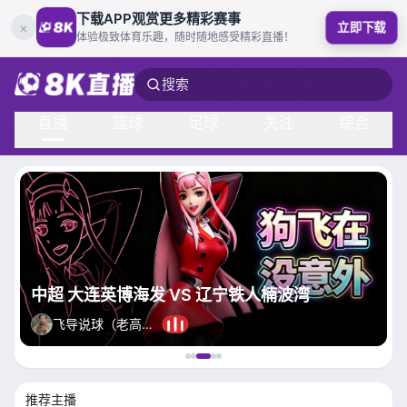
下载APP观赏更多精彩赛事
×
立即下载
体验极致体育乐趣，随时随地感受精彩直播！
搜索
直播
篮球
足球
关注
综合
中超 大连英博海发 VS 辽宁铁人楠波湾
飞导说球（老高卫星）
推荐主播